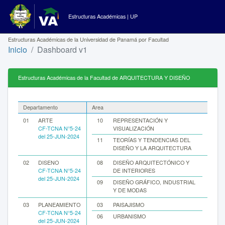
Estructuras Académicas | UP
Estructuras Académicas de la Universidad de Panamá por Facultad
Inicio
Dashboard v1
Estructuras Académicas de la Facultad de ARQUITECTURA Y DISEÑO
Departamento
Area
01
ARTE
10
REPRESENTACIÓN Y
CF-TCNA N°5-24
VISUALIZACIÓN
del 25-JUN-2024
11
TEORÍAS Y TENDENCIAS DEL
DISEÑO Y LA ARQUITECTURA
02
DISENO
08
DISEÑO ARQUITECTÓNICO Y
CF-TCNA N°5-24
DE INTERIORES
del 25-JUN-2024
09
DISEÑO GRÁFICO, INDUSTRIAL
Y DE MODAS
03
PLANEAMIENTO
03
PAISAJISMO
CF-TCNA N°5-24
06
URBANISMO
del 25-JUN-2024