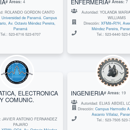
IA
ENFERMERIA
# Areas:
4
# Areas:
7
dad: ROLANDO GORDON CANTO
Autoridad: YOLANDA MAR
:
Universidad de Panamá. Campus
WILLIAMS
tario, Av. Octavio Méndez Pereira,
Dirección:
XFM8+R7H, Aven
Panamá
Méndez Pereira, Pana
Tel.: 523-6716 523-6707
Tel.: 523-6440 523-
TICA, ELECTRONICA
INGENIERIA
# Areas:
19
Y COMUNIC.
Autoridad: ELIAS ABDIEL 
Dirección:
Campus Harmodio Ari
Ascanio Villalaz, Pana
ad: JAVIER ANTONIO FERNANDEZ
Tel.: 523-7505 523-
PAJARO
:
XFM9+QG6, Av. Octavio Méndez