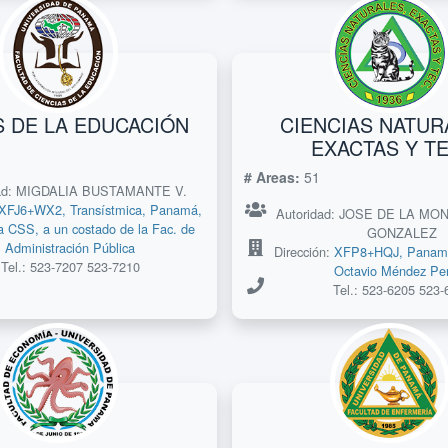
S DE LA EDUCACIÓN
CIENCIAS NATUR
EXACTAS Y TE
# Areas:
51
dad: MIGDALIA BUSTAMANTE V.
XFJ6+WX2, Transístmica, Panamá,
Autoridad: JOSE DE LA M
la CSS, a un costado de la Fac. de
GONZALEZ
Administración Pública
Dirección:
XFP8+HQJ, Panamá
Tel.: 523-7207 523-7210
Octavio Méndez Per
Tel.: 523-6205 523-