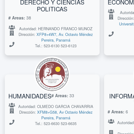
DERECHO Y CIENCIAS
ECONOM
POLITICAS
Autori
# Areas:
38
Dirección
Universi
Autoridad: HERNANDO FRANCO MUNOZ
Dirección:
XFP8+4W7, Av. Octavio Méndez
Pereira, Panamá
Tel.: 523-6130 523-6123
HUMANIDADES
INFORMA
# Areas:
33
Autoridad: OLMEDO GARCIA CHAVARRIA
# Areas:
6
Dirección:
XFM8+G58, Av Octavio Méndez
Pereira, Panamá
Autorid
Tel.: 523-6630 523-6635
Dirección