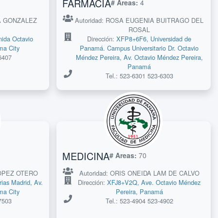
FARMACIA
# Areas:
4
IA GONZALEZ
Autoridad: ROSA EUGENIA BUITRAGO DEL
ROSAL
ida Octavio
Dirección:
XFP8+6F6, Universidad de
ma City
Panamá. Campus Universitario Dr. Octavio
6407
Méndez Pereira, Av. Octavio Méndez Pereira,
Panamá
Tel.: 523-6301 523-6303
MEDICINA
# Areas:
70
LOPEZ OTERO
Autoridad: ORIS ONEIDA LAM DE CALVO
as Madrid, Av.
Dirección:
XFJ8+V2Q, Ave. Octavio Méndez
ma City
Pereira, Panamá
7503
Tel.: 523-4904 523-4902