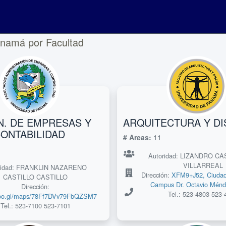
anamá por Facultad
. DE EMPRESAS Y
ARQUITECTURA Y D
ONTABILIDAD
# Areas:
11
Autoridad: LIZANDRO C
VILLARREAL
ridad: FRANKLIN NAZARENO
Dirección:
XFM9+J52, Ciuda
CASTILLO CASTILLO
Campus Dr. Octavio Ménd
Dirección:
Tel.: 523-4803 523-
/goo.gl/maps/78Ff7DVv79FbQZSM7
Tel.: 523-7100 523-7101