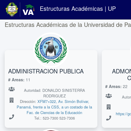
Estructuras Académicas | UP
Estructuras Académicas de la Universidad de P
ADMINISTRACION PUBLICA
ADMON
C
# Areas:
11
# Areas:
22
Autoridad: DONALDO SINISTERRA
RODRIGUEZ
Auto
Dirección:
XFM7+322, Av. Simón Bolívar,
Panamá, frente a la CSS, a un costado de la
Fac. de Ciencias de la Educación
https:/
Tel.: 523-7300 523-7306